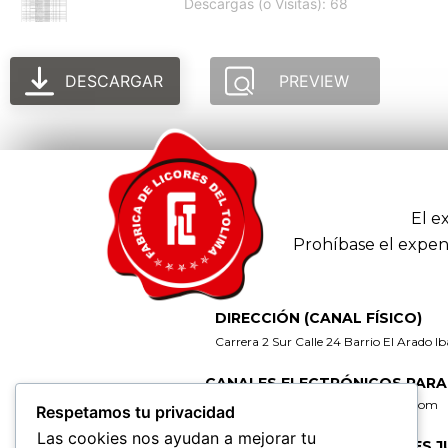
Descargas (o Visitas): 68
DESCARGAR
PREVIEW
El e
Prohíbase el expen
DIRECCIÓN (CANAL FÍSICO)
Carrera 2 Sur Calle 24 Barrio El Arado I
CANALES ELECTRÓNICOS PARA
gerencia@fabricadelicoresdeltolima.com
Respetamos tu privacidad
Las cookies nos ayudan a mejorar tu
CORREO DE NOTIFICACIONES J