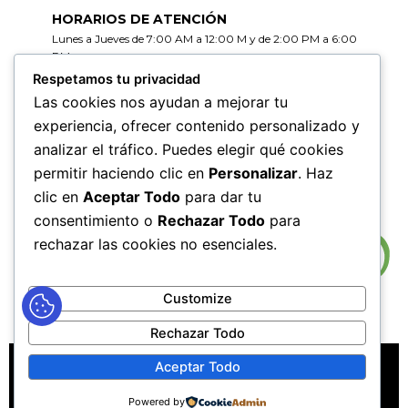
HORARIOS DE ATENCIÓN
Lunes a Jueves de 7:00 AM a 12:00 M y de 2:00 PM a 6:00
PM
Viernes de 7:00 AM a 12:00 M y de 2:00 PM a 5:00 PM
Respetamos tu privacidad
Las cookies nos ayudan a mejorar tu
HORARIOS DE RADICACIÓN DE
experiencia, ofrecer contenido personalizado y
CORRESPONDENCIA
analizar el tráfico. Puedes elegir qué cookies
Lunes a Jueves de 7:30 AM a 11:30 AM y de 2:00 PM a 5:00
PM
permitir haciendo clic en
Personalizar
. Haz
Viernes de 7:30 AM a 11:30 PM y de 2:00 PM a 4:00 PM
clic en
Aceptar Todo
para dar tu
consentimiento o
Rechazar Todo
para
rechazar las cookies no esenciales.
Customize
Rechazar Todo
MAPA DEL SITIO
POLÍTICAS DE PRIVACIDAD
Aceptar Todo
POLÍTICAS DE DERECHOS DE AUTOR
Powered by
POLÍTICA DE TRATAMIENTO DE DATOS PERSONALES