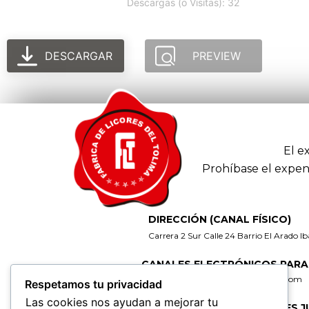
Descargas (o Visitas): 32
DESCARGAR
PREVIEW
El e
Prohíbase el expen
DIRECCIÓN (CANAL FÍSICO)
Carrera 2 Sur Calle 24 Barrio El Arado I
CANALES ELECTRÓNICOS PARA
gerencia@fabricadelicoresdeltolima.com
Respetamos tu privacidad
Las cookies nos ayudan a mejorar tu
CORREO DE NOTIFICACIONES J