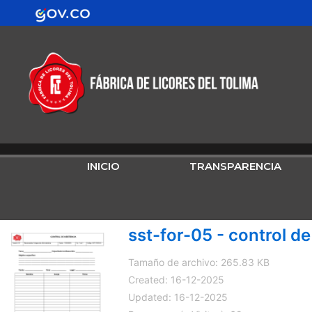
Ir
contenido
al
contenido
INICIO
TRANSPARENCIA
sst-for-05 - control de
Tamaño de archivo: 265.83 KB
Created: 16-12-2025
Updated: 16-12-2025