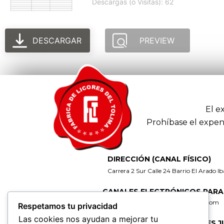
Descargas (o Visitas): 62
DESCARGAR
PREVIEW
El e
Prohíbase el expen
DIRECCIÓN (CANAL FÍSICO)
Carrera 2 Sur Calle 24 Barrio El Arado I
CANALES ELECTRÓNICOS PARA
gerencia@fabricadelicoresdeltolima.com
Respetamos tu privacidad
Las cookies nos ayudan a mejorar tu
CORREO DE NOTIFICACIONES J