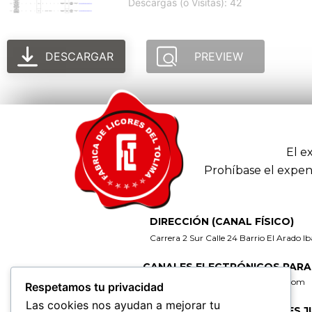
Descargas (o Visitas): 42
DESCARGAR
PREVIEW
El e
Prohíbase el expen
DIRECCIÓN (CANAL FÍSICO)
Carrera 2 Sur Calle 24 Barrio El Arado I
CANALES ELECTRÓNICOS PARA
gerencia@fabricadelicoresdeltolima.com
Respetamos tu privacidad
Las cookies nos ayudan a mejorar tu
CORREO DE NOTIFICACIONES J