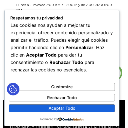
Lunes a Jueves de 7:00 AM a 12:00 M y de 2:00 PM a 6:00
PM
Viernes de 7:00 AM a 12:00 M y de 2:00 PM a 5:00 PM
Respetamos tu privacidad
Las cookies nos ayudan a mejorar tu
HORARIOS DE RADICACIÓN DE
experiencia, ofrecer contenido personalizado y
CORRESPONDENCIA
analizar el tráfico. Puedes elegir qué cookies
Lunes a Jueves de 7:30 AM a 11:30 AM y de 2:00 PM a 5:00
PM
permitir haciendo clic en
Personalizar
. Haz
Viernes de 7:30 AM a 11:30 PM y de 2:00 PM a 4:00 PM
clic en
Aceptar Todo
para dar tu
consentimiento o
Rechazar Todo
para
rechazar las cookies no esenciales.
Customize
Rechazar Todo
MAPA DEL SITIO
POLÍTICAS DE PRIVACIDAD
Aceptar Todo
POLÍTICAS DE DERECHOS DE AUTOR
Powered by
POLÍTICA DE TRATAMIENTO DE DATOS PERSONALES
TÉRMINOS Y CONDICIONES
PREGUNTAS FRECUENTES