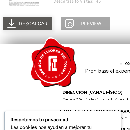
Descargas (o Visitas): 45
DESCARGAR
PREVIEW
El e
Prohíbase el expen
DIRECCIÓN (CANAL FÍSICO)
Carrera 2 Sur Calle 24 Barrio El Arado I
CANALES ELECTRÓNICOS PARA
gerencia@fabricadelicoresdeltolima.com
Respetamos tu privacidad
Las cookies nos ayudan a mejorar tu
CORREO DE NOTIFICACIONES J