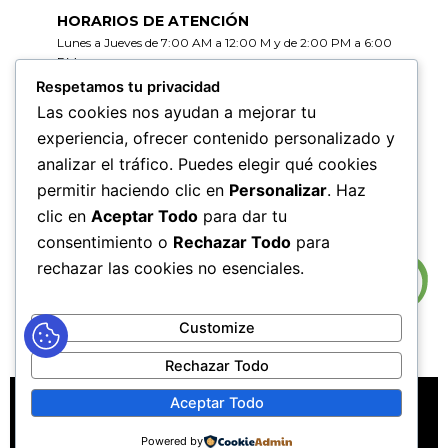
HORARIOS DE ATENCIÓN
Lunes a Jueves de 7:00 AM a 12:00 M y de 2:00 PM a 6:00
PM
Viernes de 7:00 AM a 12:00 M y de 2:00 PM a 5:00 PM
Respetamos tu privacidad
Las cookies nos ayudan a mejorar tu
HORARIOS DE RADICACIÓN DE
experiencia, ofrecer contenido personalizado y
CORRESPONDENCIA
analizar el tráfico. Puedes elegir qué cookies
Lunes a Jueves de 7:30 AM a 11:30 AM y de 2:00 PM a 5:00
PM
permitir haciendo clic en
Personalizar
. Haz
Viernes de 7:30 AM a 11:30 PM y de 2:00 PM a 4:00 PM
clic en
Aceptar Todo
para dar tu
consentimiento o
Rechazar Todo
para
rechazar las cookies no esenciales.
Customize
Rechazar Todo
MAPA DEL SITIO
POLÍTICAS DE PRIVACIDAD
Aceptar Todo
POLÍTICAS DE DERECHOS DE AUTOR
Powered by
POLÍTICA DE TRATAMIENTO DE DATOS PERSONALES