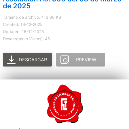
de 2025
Tamaño de archivo: 413.86 KB
Created: 16-12-2025
Updated: 16-12-2025
Descargas (o Visitas): 45
DESCARGAR
PREVIEW