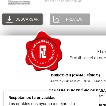
Descargas (o Visitas): 46
DESCARGAR
PREVIEW
El e
Prohíbase el expen
DIRECCIÓN (CANAL FÍSICO)
Carrera 2 Sur Calle 24 Barrio El Arado I
CANALES ELECTRÓNICOS PARA
gerencia@fabricadelicoresdeltolima.com
Respetamos tu privacidad
Las cookies nos ayudan a mejorar tu
CORREO DE NOTIFICACIONES J