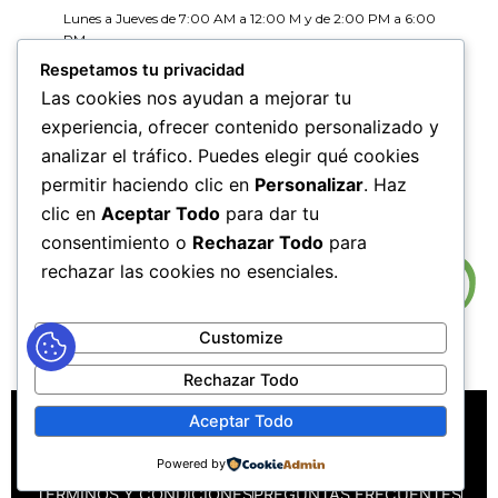
Lunes a Jueves de 7:00 AM a 12:00 M y de 2:00 PM a 6:00
PM
Viernes de 7:00 AM a 12:00 M y de 2:00 PM a 5:00 PM
Respetamos tu privacidad
Las cookies nos ayudan a mejorar tu
HORARIOS DE RADICACIÓN DE
experiencia, ofrecer contenido personalizado y
CORRESPONDENCIA
analizar el tráfico. Puedes elegir qué cookies
Lunes a Jueves de 7:30 AM a 11:30 AM y de 2:00 PM a 5:00
PM
permitir haciendo clic en
Personalizar
. Haz
Viernes de 7:30 AM a 11:30 PM y de 2:00 PM a 4:00 PM
clic en
Aceptar Todo
para dar tu
consentimiento o
Rechazar Todo
para
rechazar las cookies no esenciales.
Customize
Rechazar Todo
MAPA DEL SITIO
POLÍTICAS DE PRIVACIDAD
Aceptar Todo
POLÍTICAS DE DERECHOS DE AUTOR
Powered by
POLÍTICA DE TRATAMIENTO DE DATOS PERSONALES
TÉRMINOS Y CONDICIONES
PREGUNTAS FRECUENTES