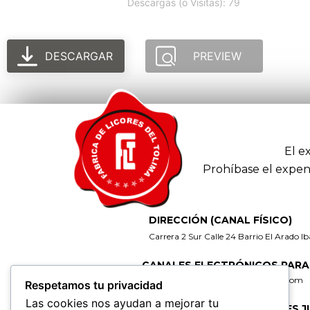
Descargas (o Visitas): 79
DESCARGAR
PREVIEW
El e
Prohíbase el expen
DIRECCIÓN (CANAL FÍSICO)
Carrera 2 Sur Calle 24 Barrio El Arado I
CANALES ELECTRÓNICOS PARA
gerencia@fabricadelicoresdeltolima.com
Respetamos tu privacidad
Las cookies nos ayudan a mejorar tu
CORREO DE NOTIFICACIONES J