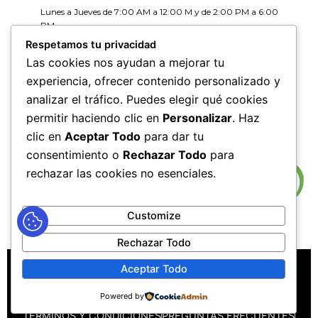
Lunes a Jueves de 7:00 AM a 12:00 M y de 2:00 PM a 6:00
PM
Viernes de 7:00 AM a 12:00 M y de 2:00 PM a 5:00 PM
Respetamos tu privacidad
Las cookies nos ayudan a mejorar tu
HORARIOS DE RADICACIÓN DE
experiencia, ofrecer contenido personalizado y
CORRESPONDENCIA
analizar el tráfico. Puedes elegir qué cookies
Lunes a Jueves de 7:30 AM a 11:30 AM y de 2:00 PM a 5:00
PM
permitir haciendo clic en
Personalizar
. Haz
Viernes de 7:30 AM a 11:30 PM y de 2:00 PM a 4:00 PM
clic en
Aceptar Todo
para dar tu
consentimiento o
Rechazar Todo
para
rechazar las cookies no esenciales.
Customize
Rechazar Todo
MAPA DEL SITIO
POLÍTICAS DE PRIVACIDAD
Aceptar Todo
POLÍTICAS DE DERECHOS DE AUTOR
Powered by
POLÍTICA DE TRATAMIENTO DE DATOS PERSONALES
TÉRMINOS Y CONDICIONES
PREGUNTAS FRECUENTES