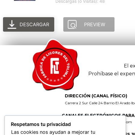
Descargas (o Visitas): 48
DESCARGAR
PREVIEW
El e
Prohíbase el expen
DIRECCIÓN (CANAL FÍSICO)
Carrera 2 Sur Calle 24 Barrio El Arado I
CANALES ELECTRÓNICOS PARA
gerencia@fabricadelicoresdeltolima.com
Respetamos tu privacidad
Las cookies nos ayudan a mejorar tu
CORREO DE NOTIFICACIONES J