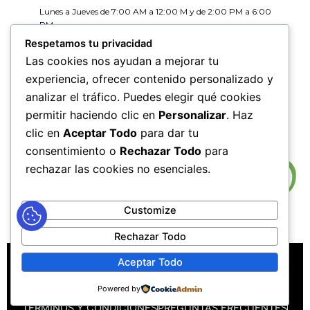
Lunes a Jueves de 7:00 AM a 12:00 M y de 2:00 PM a 6:00
PM
Viernes de 7:00 AM a 12:00 M y de 2:00 PM a 5:00 PM
Respetamos tu privacidad
Las cookies nos ayudan a mejorar tu
HORARIOS DE RADICACIÓN DE
experiencia, ofrecer contenido personalizado y
CORRESPONDENCIA
analizar el tráfico. Puedes elegir qué cookies
Lunes a Jueves de 7:30 AM a 11:30 AM y de 2:00 PM a 5:00
PM
permitir haciendo clic en
Personalizar
. Haz
Viernes de 7:30 AM a 11:30 PM y de 2:00 PM a 4:00 PM
clic en
Aceptar Todo
para dar tu
consentimiento o
Rechazar Todo
para
rechazar las cookies no esenciales.
Customize
Rechazar Todo
MAPA DEL SITIO
POLÍTICAS DE PRIVACIDAD
Aceptar Todo
POLÍTICAS DE DERECHOS DE AUTOR
Powered by
POLÍTICA DE TRATAMIENTO DE DATOS PERSONALES
TÉRMINOS Y CONDICIONES
PREGUNTAS FRECUENTES