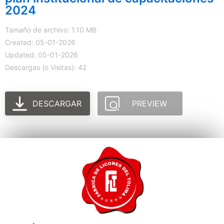
2024
Tamaño de archivo: 1.10 MB
Created: 05-01-2026
Updated: 05-01-2026
Descargas (o Visitas): 42
DESCARGAR
PREVIEW