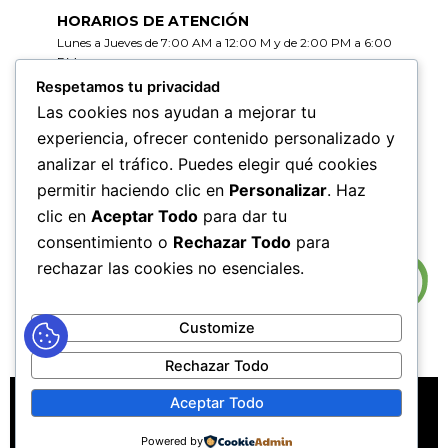
HORARIOS DE ATENCIÓN
Lunes a Jueves de 7:00 AM a 12:00 M y de 2:00 PM a 6:00
PM
Viernes de 7:00 AM a 12:00 M y de 2:00 PM a 5:00 PM
Respetamos tu privacidad
Las cookies nos ayudan a mejorar tu
HORARIOS DE RADICACIÓN DE
experiencia, ofrecer contenido personalizado y
CORRESPONDENCIA
analizar el tráfico. Puedes elegir qué cookies
Lunes a Jueves de 7:30 AM a 11:30 AM y de 2:00 PM a 5:00
PM
permitir haciendo clic en
Personalizar
. Haz
Viernes de 7:30 AM a 11:30 PM y de 2:00 PM a 4:00 PM
clic en
Aceptar Todo
para dar tu
consentimiento o
Rechazar Todo
para
rechazar las cookies no esenciales.
Customize
Rechazar Todo
MAPA DEL SITIO
POLÍTICAS DE PRIVACIDAD
Aceptar Todo
POLÍTICAS DE DERECHOS DE AUTOR
Powered by
POLÍTICA DE TRATAMIENTO DE DATOS PERSONALES