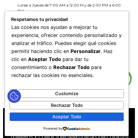
Lunes a Jueves de 7:00 AM a 12:00 M y de 2:00 PM a 6:00
PM
Viernes de 7:00 AM a 12:00 M y de 2:00 PM a 5:00 PM
Respetamos tu privacidad
Las cookies nos ayudan a mejorar tu
HORARIOS DE RADICACIÓN DE
experiencia, ofrecer contenido personalizado y
CORRESPONDENCIA
analizar el tráfico. Puedes elegir qué cookies
Lunes a Jueves de 7:30 AM a 11:30 AM y de 2:00 PM a 5:00
PM
permitir haciendo clic en
Personalizar
. Haz
Viernes de 7:30 AM a 11:30 PM y de 2:00 PM a 4:00 PM
clic en
Aceptar Todo
para dar tu
consentimiento o
Rechazar Todo
para
rechazar las cookies no esenciales.
Customize
Rechazar Todo
MAPA DEL SITIO
POLÍTICAS DE PRIVACIDAD
Aceptar Todo
POLÍTICAS DE DERECHOS DE AUTOR
Powered by
POLÍTICA DE TRATAMIENTO DE DATOS PERSONALES
TÉRMINOS Y CONDICIONES
PREGUNTAS FRECUENTES