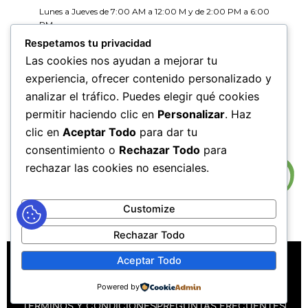
Lunes a Jueves de 7:00 AM a 12:00 M y de 2:00 PM a 6:00
PM
Viernes de 7:00 AM a 12:00 M y de 2:00 PM a 5:00 PM
Respetamos tu privacidad
Las cookies nos ayudan a mejorar tu
HORARIOS DE RADICACIÓN DE
experiencia, ofrecer contenido personalizado y
CORRESPONDENCIA
analizar el tráfico. Puedes elegir qué cookies
Lunes a Jueves de 7:30 AM a 11:30 AM y de 2:00 PM a 5:00
PM
permitir haciendo clic en
Personalizar
. Haz
Viernes de 7:30 AM a 11:30 PM y de 2:00 PM a 4:00 PM
clic en
Aceptar Todo
para dar tu
consentimiento o
Rechazar Todo
para
rechazar las cookies no esenciales.
Customize
Rechazar Todo
MAPA DEL SITIO
POLÍTICAS DE PRIVACIDAD
Aceptar Todo
POLÍTICAS DE DERECHOS DE AUTOR
Powered by
POLÍTICA DE TRATAMIENTO DE DATOS PERSONALES
TÉRMINOS Y CONDICIONES
PREGUNTAS FRECUENTES