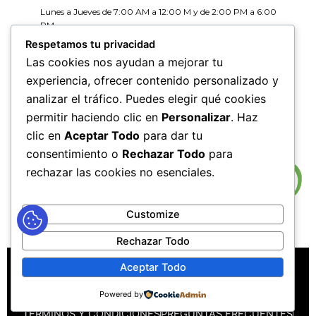
Lunes a Jueves de 7:00 AM a 12:00 M y de 2:00 PM a 6:00
PM
Viernes de 7:00 AM a 12:00 M y de 2:00 PM a 5:00 PM
Respetamos tu privacidad
Las cookies nos ayudan a mejorar tu
HORARIOS DE RADICACIÓN DE
experiencia, ofrecer contenido personalizado y
CORRESPONDENCIA
analizar el tráfico. Puedes elegir qué cookies
Lunes a Jueves de 7:30 AM a 11:30 AM y de 2:00 PM a 5:00
PM
permitir haciendo clic en
Personalizar
. Haz
Viernes de 7:30 AM a 11:30 PM y de 2:00 PM a 4:00 PM
clic en
Aceptar Todo
para dar tu
consentimiento o
Rechazar Todo
para
rechazar las cookies no esenciales.
Customize
Rechazar Todo
MAPA DEL SITIO
POLÍTICAS DE PRIVACIDAD
Aceptar Todo
POLÍTICAS DE DERECHOS DE AUTOR
Powered by
POLÍTICA DE TRATAMIENTO DE DATOS PERSONALES
TÉRMINOS Y CONDICIONES
PREGUNTAS FRECUENTES