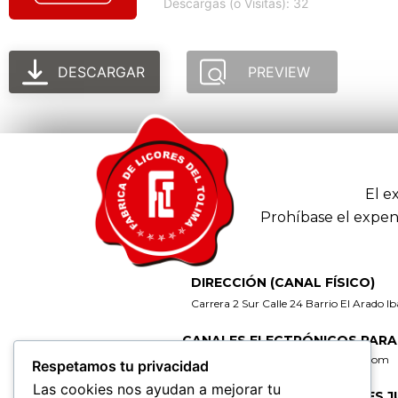
Descargas (o Visitas): 32
DESCARGAR
PREVIEW
El e
Prohíbase el expen
DIRECCIÓN (CANAL FÍSICO)
Carrera 2 Sur Calle 24 Barrio El Arado I
CANALES ELECTRÓNICOS PARA
gerencia@fabricadelicoresdeltolima.com
Respetamos tu privacidad
Las cookies nos ayudan a mejorar tu
CORREO DE NOTIFICACIONES J