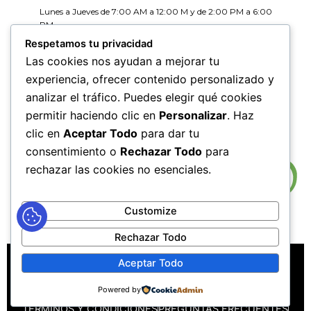
Lunes a Jueves de 7:00 AM a 12:00 M y de 2:00 PM a 6:00
PM
Viernes de 7:00 AM a 12:00 M y de 2:00 PM a 5:00 PM
Respetamos tu privacidad
Las cookies nos ayudan a mejorar tu
HORARIOS DE RADICACIÓN DE
experiencia, ofrecer contenido personalizado y
CORRESPONDENCIA
analizar el tráfico. Puedes elegir qué cookies
Lunes a Jueves de 7:30 AM a 11:30 AM y de 2:00 PM a 5:00
PM
permitir haciendo clic en
Personalizar
. Haz
Viernes de 7:30 AM a 11:30 PM y de 2:00 PM a 4:00 PM
clic en
Aceptar Todo
para dar tu
consentimiento o
Rechazar Todo
para
rechazar las cookies no esenciales.
Customize
Rechazar Todo
MAPA DEL SITIO
POLÍTICAS DE PRIVACIDAD
Aceptar Todo
POLÍTICAS DE DERECHOS DE AUTOR
Powered by
POLÍTICA DE TRATAMIENTO DE DATOS PERSONALES
TÉRMINOS Y CONDICIONES
PREGUNTAS FRECUENTES