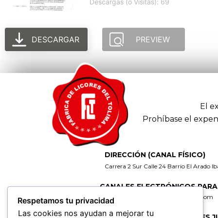
Descargas (o Visitas): 69
DESCARGAR
PREVIEW
El e
Prohíbase el expen
DIRECCIÓN (CANAL FÍSICO)
Carrera 2 Sur Calle 24 Barrio El Arado I
CANALES ELECTRÓNICOS PARA
gerencia@fabricadelicoresdeltolima.com
Respetamos tu privacidad
Las cookies nos ayudan a mejorar tu
CORREO DE NOTIFICACIONES J