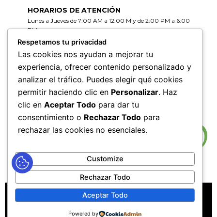
HORARIOS DE ATENCIÓN
Lunes a Jueves de 7:00 AM a 12:00 M y de 2:00 PM a 6:00
PM
Viernes de 7:00 AM a 12:00 M y de 2:00 PM a 5:00 PM
Respetamos tu privacidad
Las cookies nos ayudan a mejorar tu
HORARIOS DE RADICACIÓN DE
experiencia, ofrecer contenido personalizado y
CORRESPONDENCIA
analizar el tráfico. Puedes elegir qué cookies
Lunes a Jueves de 7:30 AM a 11:30 AM y de 2:00 PM a 5:00
PM
permitir haciendo clic en
Personalizar
. Haz
Viernes de 7:30 AM a 11:30 PM y de 2:00 PM a 4:00 PM
clic en
Aceptar Todo
para dar tu
consentimiento o
Rechazar Todo
para
rechazar las cookies no esenciales.
Customize
Rechazar Todo
MAPA DEL SITIO
POLÍTICAS DE PRIVACIDAD
Aceptar Todo
POLÍTICAS DE DERECHOS DE AUTOR
Powered by
POLÍTICA DE TRATAMIENTO DE DATOS PERSONALES