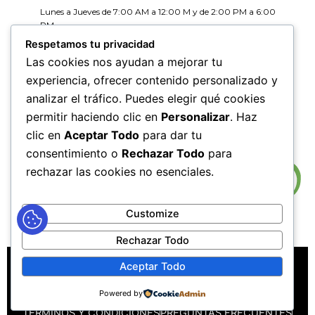
Lunes a Jueves de 7:00 AM a 12:00 M y de 2:00 PM a 6:00
PM
Viernes de 7:00 AM a 12:00 M y de 2:00 PM a 5:00 PM
Respetamos tu privacidad
Las cookies nos ayudan a mejorar tu
HORARIOS DE RADICACIÓN DE
experiencia, ofrecer contenido personalizado y
CORRESPONDENCIA
analizar el tráfico. Puedes elegir qué cookies
Lunes a Jueves de 7:30 AM a 11:30 AM y de 2:00 PM a 5:00
PM
permitir haciendo clic en
Personalizar
. Haz
Viernes de 7:30 AM a 11:30 PM y de 2:00 PM a 4:00 PM
clic en
Aceptar Todo
para dar tu
consentimiento o
Rechazar Todo
para
rechazar las cookies no esenciales.
Customize
Rechazar Todo
MAPA DEL SITIO
POLÍTICAS DE PRIVACIDAD
Aceptar Todo
POLÍTICAS DE DERECHOS DE AUTOR
Powered by
POLÍTICA DE TRATAMIENTO DE DATOS PERSONALES
TÉRMINOS Y CONDICIONES
PREGUNTAS FRECUENTES