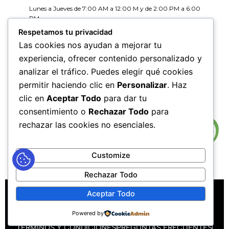
Lunes a Jueves de 7:00 AM a 12:00 M y de 2:00 PM a 6:00
PM
Viernes de 7:00 AM a 12:00 M y de 2:00 PM a 5:00 PM
Respetamos tu privacidad
Las cookies nos ayudan a mejorar tu
HORARIOS DE RADICACIÓN DE
experiencia, ofrecer contenido personalizado y
CORRESPONDENCIA
analizar el tráfico. Puedes elegir qué cookies
Lunes a Jueves de 7:30 AM a 11:30 AM y de 2:00 PM a 5:00
PM
permitir haciendo clic en
Personalizar
. Haz
Viernes de 7:30 AM a 11:30 PM y de 2:00 PM a 4:00 PM
clic en
Aceptar Todo
para dar tu
consentimiento o
Rechazar Todo
para
rechazar las cookies no esenciales.
Customize
Rechazar Todo
MAPA DEL SITIO
POLÍTICAS DE PRIVACIDAD
Aceptar Todo
POLÍTICAS DE DERECHOS DE AUTOR
Powered by
POLÍTICA DE TRATAMIENTO DE DATOS PERSONALES
TÉRMINOS Y CONDICIONES
PREGUNTAS FRECUENTES