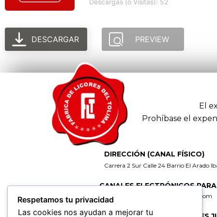
Descargas (o Visitas): 52
DESCARGAR
PREVIEW
El e
Prohíbase el expen
DIRECCIÓN (CANAL FÍSICO)
Carrera 2 Sur Calle 24 Barrio El Arado I
CANALES ELECTRÓNICOS PARA
gerencia@fabricadelicoresdeltolima.com
Respetamos tu privacidad
Las cookies nos ayudan a mejorar tu
CORREO DE NOTIFICACIONES J