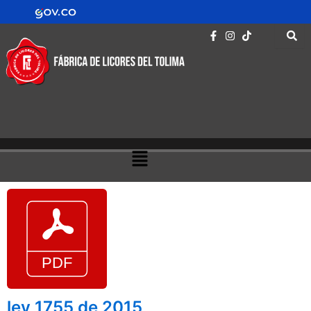
Ir
contenido
al
contenido
Menú
ley 1755 de 2015