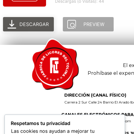
Descargas (o Visitas): 44
DESCARGAR
PREVIEW
El e
Prohíbase el expen
DIRECCIÓN (CANAL FÍSICO)
Carrera 2 Sur Calle 24 Barrio El Arado I
CANALES ELECTRÓNICOS PARA
gerencia@fabricadelicoresdeltolima.com
Respetamos tu privacidad
Las cookies nos ayudan a mejorar tu
CORREO DE NOTIFICACIONES J