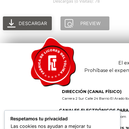
Descargas (o Visitas): 78
DESCARGAR
PREVIEW
El e
Prohíbase el expen
DIRECCIÓN (CANAL FÍSICO)
Carrera 2 Sur Calle 24 Barrio El Arado I
CANALES ELECTRÓNICOS PARA
gerencia@fabricadelicoresdeltolima.com
Respetamos tu privacidad
Las cookies nos ayudan a mejorar tu
CORREO DE NOTIFICACIONES J