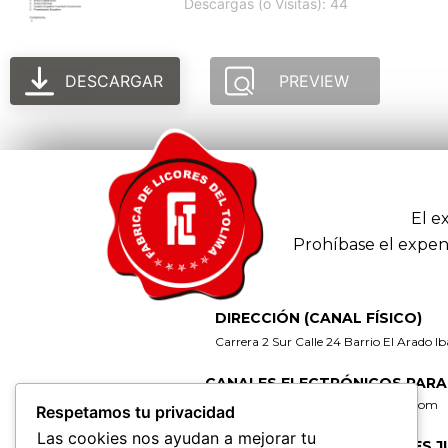
Descargas (o Visitas): 44
DESCARGAR
PREVIEW
El e
Prohíbase el expen
DIRECCIÓN (CANAL FÍSICO)
Carrera 2 Sur Calle 24 Barrio El Arado I
CANALES ELECTRÓNICOS PARA
gerencia@fabricadelicoresdeltolima.com
Respetamos tu privacidad
Las cookies nos ayudan a mejorar tu
CORREO DE NOTIFICACIONES J