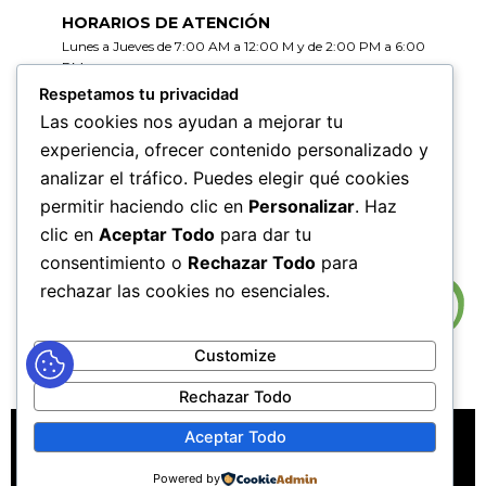
HORARIOS DE ATENCIÓN
Lunes a Jueves de 7:00 AM a 12:00 M y de 2:00 PM a 6:00
PM
Viernes de 7:00 AM a 12:00 M y de 2:00 PM a 5:00 PM
Respetamos tu privacidad
Las cookies nos ayudan a mejorar tu
HORARIOS DE RADICACIÓN DE
experiencia, ofrecer contenido personalizado y
CORRESPONDENCIA
analizar el tráfico. Puedes elegir qué cookies
Lunes a Jueves de 7:30 AM a 11:30 AM y de 2:00 PM a 5:00
PM
permitir haciendo clic en
Personalizar
. Haz
Viernes de 7:30 AM a 11:30 PM y de 2:00 PM a 4:00 PM
clic en
Aceptar Todo
para dar tu
consentimiento o
Rechazar Todo
para
rechazar las cookies no esenciales.
Customize
Rechazar Todo
MAPA DEL SITIO
POLÍTICAS DE PRIVACIDAD
Aceptar Todo
POLÍTICAS DE DERECHOS DE AUTOR
Powered by
POLÍTICA DE TRATAMIENTO DE DATOS PERSONALES