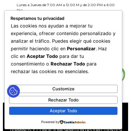
Lunes a Jueves de 7:00 AM a 12:00 M y de 2:00 PM a 6:00
PM
Viernes de 7:00 AM a 12:00 M y de 2:00 PM a 5:00 PM
Respetamos tu privacidad
Las cookies nos ayudan a mejorar tu
HORARIOS DE RADICACIÓN DE
experiencia, ofrecer contenido personalizado y
CORRESPONDENCIA
analizar el tráfico. Puedes elegir qué cookies
Lunes a Jueves de 7:30 AM a 11:30 AM y de 2:00 PM a 5:00
PM
permitir haciendo clic en
Personalizar
. Haz
Viernes de 7:30 AM a 11:30 PM y de 2:00 PM a 4:00 PM
clic en
Aceptar Todo
para dar tu
consentimiento o
Rechazar Todo
para
rechazar las cookies no esenciales.
Customize
Rechazar Todo
MAPA DEL SITIO
POLÍTICAS DE PRIVACIDAD
Aceptar Todo
POLÍTICAS DE DERECHOS DE AUTOR
Powered by
POLÍTICA DE TRATAMIENTO DE DATOS PERSONALES
TÉRMINOS Y CONDICIONES
PREGUNTAS FRECUENTES