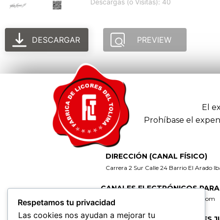
Descargas (o Visitas): 40
DESCARGAR
PREVIEW
El e
Prohíbase el expen
DIRECCIÓN (CANAL FÍSICO)
Carrera 2 Sur Calle 24 Barrio El Arado I
CANALES ELECTRÓNICOS PARA
gerencia@fabricadelicoresdeltolima.com
Respetamos tu privacidad
Las cookies nos ayudan a mejorar tu
CORREO DE NOTIFICACIONES J