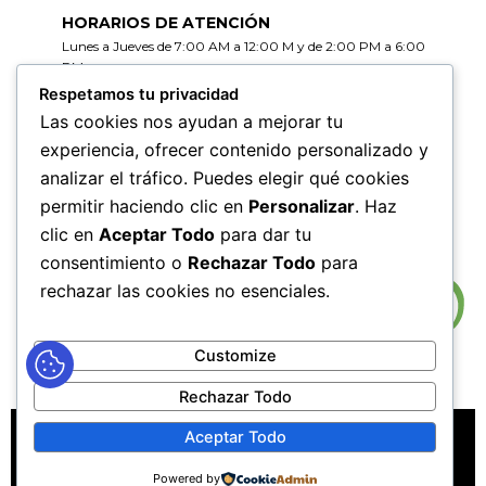
HORARIOS DE ATENCIÓN
Lunes a Jueves de 7:00 AM a 12:00 M y de 2:00 PM a 6:00
PM
Viernes de 7:00 AM a 12:00 M y de 2:00 PM a 5:00 PM
Respetamos tu privacidad
Las cookies nos ayudan a mejorar tu
HORARIOS DE RADICACIÓN DE
experiencia, ofrecer contenido personalizado y
CORRESPONDENCIA
analizar el tráfico. Puedes elegir qué cookies
Lunes a Jueves de 7:30 AM a 11:30 AM y de 2:00 PM a 5:00
PM
permitir haciendo clic en
Personalizar
. Haz
Viernes de 7:30 AM a 11:30 PM y de 2:00 PM a 4:00 PM
clic en
Aceptar Todo
para dar tu
consentimiento o
Rechazar Todo
para
rechazar las cookies no esenciales.
Customize
Rechazar Todo
MAPA DEL SITIO
POLÍTICAS DE PRIVACIDAD
Aceptar Todo
POLÍTICAS DE DERECHOS DE AUTOR
Powered by
POLÍTICA DE TRATAMIENTO DE DATOS PERSONALES