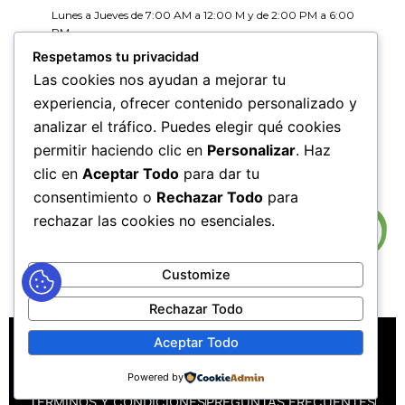
Lunes a Jueves de 7:00 AM a 12:00 M y de 2:00 PM a 6:00
PM
Viernes de 7:00 AM a 12:00 M y de 2:00 PM a 5:00 PM
Respetamos tu privacidad
Las cookies nos ayudan a mejorar tu
HORARIOS DE RADICACIÓN DE
experiencia, ofrecer contenido personalizado y
CORRESPONDENCIA
analizar el tráfico. Puedes elegir qué cookies
Lunes a Jueves de 7:30 AM a 11:30 AM y de 2:00 PM a 5:00
PM
permitir haciendo clic en
Personalizar
. Haz
Viernes de 7:30 AM a 11:30 PM y de 2:00 PM a 4:00 PM
clic en
Aceptar Todo
para dar tu
consentimiento o
Rechazar Todo
para
rechazar las cookies no esenciales.
Customize
Rechazar Todo
MAPA DEL SITIO
POLÍTICAS DE PRIVACIDAD
Aceptar Todo
POLÍTICAS DE DERECHOS DE AUTOR
Powered by
POLÍTICA DE TRATAMIENTO DE DATOS PERSONALES
TÉRMINOS Y CONDICIONES
PREGUNTAS FRECUENTES