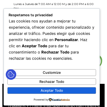
Lunes a Jueves de 7:00 AM a 12:00 M y de 2:00 PM a 6:00
PM
Viernes de 7:00 AM a 12:00 M y de 2:00 PM a 5:00 PM
Respetamos tu privacidad
Las cookies nos ayudan a mejorar tu
HORARIOS DE RADICACIÓN DE
experiencia, ofrecer contenido personalizado y
CORRESPONDENCIA
analizar el tráfico. Puedes elegir qué cookies
Lunes a Jueves de 7:30 AM a 11:30 AM y de 2:00 PM a 5:00
PM
permitir haciendo clic en
Personalizar
. Haz
Viernes de 7:30 AM a 11:30 PM y de 2:00 PM a 4:00 PM
clic en
Aceptar Todo
para dar tu
consentimiento o
Rechazar Todo
para
rechazar las cookies no esenciales.
Customize
Rechazar Todo
MAPA DEL SITIO
POLÍTICAS DE PRIVACIDAD
Aceptar Todo
POLÍTICAS DE DERECHOS DE AUTOR
Powered by
POLÍTICA DE TRATAMIENTO DE DATOS PERSONALES
TÉRMINOS Y CONDICIONES
PREGUNTAS FRECUENTES