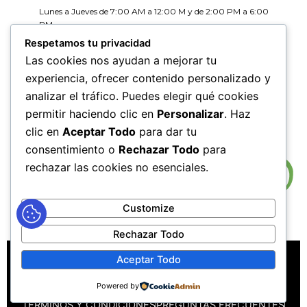
Lunes a Jueves de 7:00 AM a 12:00 M y de 2:00 PM a 6:00
PM
Viernes de 7:00 AM a 12:00 M y de 2:00 PM a 5:00 PM
Respetamos tu privacidad
Las cookies nos ayudan a mejorar tu
HORARIOS DE RADICACIÓN DE
experiencia, ofrecer contenido personalizado y
CORRESPONDENCIA
analizar el tráfico. Puedes elegir qué cookies
Lunes a Jueves de 7:30 AM a 11:30 AM y de 2:00 PM a 5:00
PM
permitir haciendo clic en
Personalizar
. Haz
Viernes de 7:30 AM a 11:30 PM y de 2:00 PM a 4:00 PM
clic en
Aceptar Todo
para dar tu
consentimiento o
Rechazar Todo
para
rechazar las cookies no esenciales.
Customize
Rechazar Todo
MAPA DEL SITIO
POLÍTICAS DE PRIVACIDAD
Aceptar Todo
POLÍTICAS DE DERECHOS DE AUTOR
Powered by
POLÍTICA DE TRATAMIENTO DE DATOS PERSONALES
TÉRMINOS Y CONDICIONES
PREGUNTAS FRECUENTES