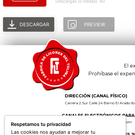
Descargas (o Visitas): 40
DESCARGAR
PREVIEW
El e
Prohíbase el expen
DIRECCIÓN (CANAL FÍSICO)
Carrera 2 Sur Calle 24 Barrio El Arado I
CANALES ELECTRÓNICOS PARA
gerencia@fabricadelicoresdeltolima.com
Respetamos tu privacidad
Las cookies nos ayudan a mejorar tu
CORREO DE NOTIFICACIONES J