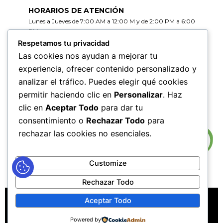
HORARIOS DE ATENCIÓN
Lunes a Jueves de 7:00 AM a 12:00 M y de 2:00 PM a 6:00
PM
Viernes de 7:00 AM a 12:00 M y de 2:00 PM a 5:00 PM
Respetamos tu privacidad
Las cookies nos ayudan a mejorar tu
HORARIOS DE RADICACIÓN DE
experiencia, ofrecer contenido personalizado y
CORRESPONDENCIA
analizar el tráfico. Puedes elegir qué cookies
Lunes a Jueves de 7:30 AM a 11:30 AM y de 2:00 PM a 5:00
PM
permitir haciendo clic en
Personalizar
. Haz
Viernes de 7:30 AM a 11:30 PM y de 2:00 PM a 4:00 PM
clic en
Aceptar Todo
para dar tu
consentimiento o
Rechazar Todo
para
rechazar las cookies no esenciales.
Customize
Rechazar Todo
MAPA DEL SITIO
POLÍTICAS DE PRIVACIDAD
Aceptar Todo
POLÍTICAS DE DERECHOS DE AUTOR
Powered by
POLÍTICA DE TRATAMIENTO DE DATOS PERSONALES