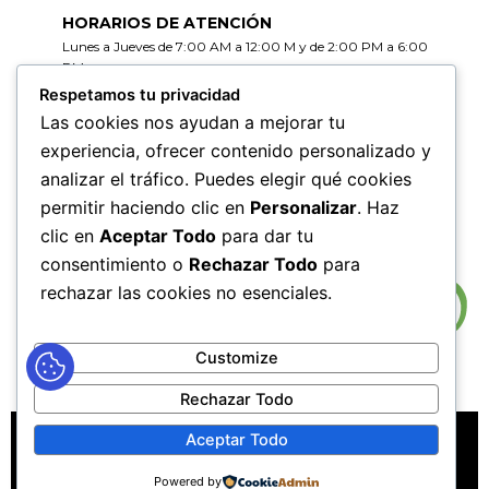
HORARIOS DE ATENCIÓN
Lunes a Jueves de 7:00 AM a 12:00 M y de 2:00 PM a 6:00
PM
Viernes de 7:00 AM a 12:00 M y de 2:00 PM a 5:00 PM
Respetamos tu privacidad
Las cookies nos ayudan a mejorar tu
HORARIOS DE RADICACIÓN DE
experiencia, ofrecer contenido personalizado y
CORRESPONDENCIA
analizar el tráfico. Puedes elegir qué cookies
Lunes a Jueves de 7:30 AM a 11:30 AM y de 2:00 PM a 5:00
PM
permitir haciendo clic en
Personalizar
. Haz
Viernes de 7:30 AM a 11:30 PM y de 2:00 PM a 4:00 PM
clic en
Aceptar Todo
para dar tu
consentimiento o
Rechazar Todo
para
rechazar las cookies no esenciales.
Customize
Rechazar Todo
MAPA DEL SITIO
POLÍTICAS DE PRIVACIDAD
Aceptar Todo
POLÍTICAS DE DERECHOS DE AUTOR
Powered by
POLÍTICA DE TRATAMIENTO DE DATOS PERSONALES