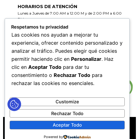
HORARIOS DE ATENCIÓN
Lunes a Jueves de 7:00 AM a 12:00 M y de 2:00 PM a 6:00
PM
Viernes de 7:00 AM a 12:00 M y de 2:00 PM a 5:00 PM
Respetamos tu privacidad
Las cookies nos ayudan a mejorar tu
HORARIOS DE RADICACIÓN DE
experiencia, ofrecer contenido personalizado y
CORRESPONDENCIA
analizar el tráfico. Puedes elegir qué cookies
Lunes a Jueves de 7:30 AM a 11:30 AM y de 2:00 PM a 5:00
PM
permitir haciendo clic en
Personalizar
. Haz
Viernes de 7:30 AM a 11:30 PM y de 2:00 PM a 4:00 PM
clic en
Aceptar Todo
para dar tu
consentimiento o
Rechazar Todo
para
rechazar las cookies no esenciales.
Customize
Rechazar Todo
MAPA DEL SITIO
POLÍTICAS DE PRIVACIDAD
Aceptar Todo
POLÍTICAS DE DERECHOS DE AUTOR
Powered by
POLÍTICA DE TRATAMIENTO DE DATOS PERSONALES