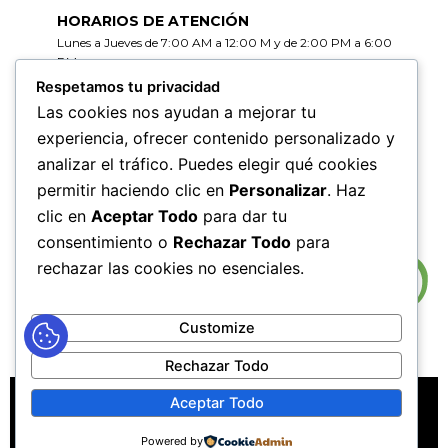
HORARIOS DE ATENCIÓN
Lunes a Jueves de 7:00 AM a 12:00 M y de 2:00 PM a 6:00
PM
Viernes de 7:00 AM a 12:00 M y de 2:00 PM a 5:00 PM
Respetamos tu privacidad
Las cookies nos ayudan a mejorar tu
HORARIOS DE RADICACIÓN DE
experiencia, ofrecer contenido personalizado y
CORRESPONDENCIA
analizar el tráfico. Puedes elegir qué cookies
Lunes a Jueves de 7:30 AM a 11:30 AM y de 2:00 PM a 5:00
PM
permitir haciendo clic en
Personalizar
. Haz
Viernes de 7:30 AM a 11:30 PM y de 2:00 PM a 4:00 PM
clic en
Aceptar Todo
para dar tu
consentimiento o
Rechazar Todo
para
rechazar las cookies no esenciales.
Customize
Rechazar Todo
MAPA DEL SITIO
POLÍTICAS DE PRIVACIDAD
Aceptar Todo
POLÍTICAS DE DERECHOS DE AUTOR
Powered by
POLÍTICA DE TRATAMIENTO DE DATOS PERSONALES