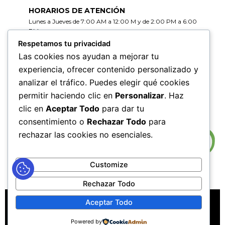
HORARIOS DE ATENCIÓN
Lunes a Jueves de 7:00 AM a 12:00 M y de 2:00 PM a 6:00
PM
Viernes de 7:00 AM a 12:00 M y de 2:00 PM a 5:00 PM
Respetamos tu privacidad
Las cookies nos ayudan a mejorar tu
HORARIOS DE RADICACIÓN DE
experiencia, ofrecer contenido personalizado y
CORRESPONDENCIA
analizar el tráfico. Puedes elegir qué cookies
Lunes a Jueves de 7:30 AM a 11:30 AM y de 2:00 PM a 5:00
PM
permitir haciendo clic en
Personalizar
. Haz
Viernes de 7:30 AM a 11:30 PM y de 2:00 PM a 4:00 PM
clic en
Aceptar Todo
para dar tu
consentimiento o
Rechazar Todo
para
rechazar las cookies no esenciales.
Customize
Rechazar Todo
MAPA DEL SITIO
POLÍTICAS DE PRIVACIDAD
Aceptar Todo
POLÍTICAS DE DERECHOS DE AUTOR
Powered by
POLÍTICA DE TRATAMIENTO DE DATOS PERSONALES