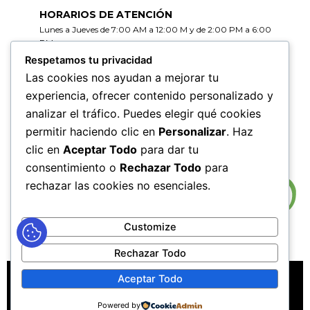
HORARIOS DE ATENCIÓN
Lunes a Jueves de 7:00 AM a 12:00 M y de 2:00 PM a 6:00
PM
Viernes de 7:00 AM a 12:00 M y de 2:00 PM a 5:00 PM
Respetamos tu privacidad
Las cookies nos ayudan a mejorar tu
HORARIOS DE RADICACIÓN DE
experiencia, ofrecer contenido personalizado y
CORRESPONDENCIA
analizar el tráfico. Puedes elegir qué cookies
Lunes a Jueves de 7:30 AM a 11:30 AM y de 2:00 PM a 5:00
PM
permitir haciendo clic en
Personalizar
. Haz
Viernes de 7:30 AM a 11:30 PM y de 2:00 PM a 4:00 PM
clic en
Aceptar Todo
para dar tu
consentimiento o
Rechazar Todo
para
rechazar las cookies no esenciales.
Customize
Rechazar Todo
MAPA DEL SITIO
POLÍTICAS DE PRIVACIDAD
Aceptar Todo
POLÍTICAS DE DERECHOS DE AUTOR
Powered by
POLÍTICA DE TRATAMIENTO DE DATOS PERSONALES