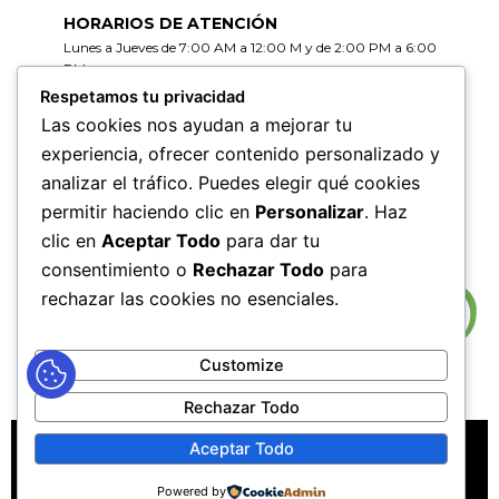
HORARIOS DE ATENCIÓN
Lunes a Jueves de 7:00 AM a 12:00 M y de 2:00 PM a 6:00
PM
Viernes de 7:00 AM a 12:00 M y de 2:00 PM a 5:00 PM
Respetamos tu privacidad
Las cookies nos ayudan a mejorar tu
HORARIOS DE RADICACIÓN DE
experiencia, ofrecer contenido personalizado y
CORRESPONDENCIA
analizar el tráfico. Puedes elegir qué cookies
Lunes a Jueves de 7:30 AM a 11:30 AM y de 2:00 PM a 5:00
PM
permitir haciendo clic en
Personalizar
. Haz
Viernes de 7:30 AM a 11:30 PM y de 2:00 PM a 4:00 PM
clic en
Aceptar Todo
para dar tu
consentimiento o
Rechazar Todo
para
rechazar las cookies no esenciales.
Customize
Rechazar Todo
MAPA DEL SITIO
POLÍTICAS DE PRIVACIDAD
Aceptar Todo
POLÍTICAS DE DERECHOS DE AUTOR
Powered by
POLÍTICA DE TRATAMIENTO DE DATOS PERSONALES