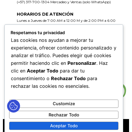
(+57) 317-700-1304 Mercadeo y Ventas (solo WhatsApp)
HORARIOS DE ATENCIÓN
Lunes a Jueves de 7:00 AM a 12:00 M y de 2:00 PM a 6:00
PM
Viernes de 7:00 AM a 12:00 M y de 2:00 PM a 5:00 PM
Respetamos tu privacidad
Las cookies nos ayudan a mejorar tu
HORARIOS DE RADICACIÓN DE
experiencia, ofrecer contenido personalizado y
CORRESPONDENCIA
analizar el tráfico. Puedes elegir qué cookies
Lunes a Jueves de 7:30 AM a 11:30 AM y de 2:00 PM a 5:00
permitir haciendo clic en
Personalizar
. Haz
PM
Viernes de 7:30 AM a 11:30 PM y de 2:00 PM a 4:00 PM
clic en
Aceptar Todo
para dar tu
consentimiento o
Rechazar Todo
para
rechazar las cookies no esenciales.
Customize
Rechazar Todo
MAPA DEL SITIO
POLÍTICAS DE PRIVACIDAD
Aceptar Todo