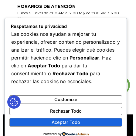
HORARIOS DE ATENCIÓN
Lunes a Jueves de 7:00 AM a 12:00 M y de 2:00 PM a 6:00
PM
Viernes de 7:00 AM a 12:00 M y de 2:00 PM a 5:00 PM
Respetamos tu privacidad
Las cookies nos ayudan a mejorar tu
HORARIOS DE RADICACIÓN DE
experiencia, ofrecer contenido personalizado y
CORRESPONDENCIA
analizar el tráfico. Puedes elegir qué cookies
Lunes a Jueves de 7:30 AM a 11:30 AM y de 2:00 PM a 5:00
PM
permitir haciendo clic en
Personalizar
. Haz
Viernes de 7:30 AM a 11:30 PM y de 2:00 PM a 4:00 PM
clic en
Aceptar Todo
para dar tu
consentimiento o
Rechazar Todo
para
rechazar las cookies no esenciales.
Customize
Rechazar Todo
MAPA DEL SITIO
POLÍTICAS DE PRIVACIDAD
Aceptar Todo
POLÍTICAS DE DERECHOS DE AUTOR
Powered by
POLÍTICA DE TRATAMIENTO DE DATOS PERSONALES