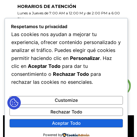
HORARIOS DE ATENCIÓN
Lunes a Jueves de 7:00 AM a 12:00 M y de 2:00 PM a 6:00
PM
Viernes de 7:00 AM a 12:00 M y de 2:00 PM a 5:00 PM
Respetamos tu privacidad
Las cookies nos ayudan a mejorar tu
HORARIOS DE RADICACIÓN DE
experiencia, ofrecer contenido personalizado y
CORRESPONDENCIA
analizar el tráfico. Puedes elegir qué cookies
Lunes a Jueves de 7:30 AM a 11:30 AM y de 2:00 PM a 5:00
PM
permitir haciendo clic en
Personalizar
. Haz
Viernes de 7:30 AM a 11:30 PM y de 2:00 PM a 4:00 PM
clic en
Aceptar Todo
para dar tu
consentimiento o
Rechazar Todo
para
rechazar las cookies no esenciales.
Customize
Rechazar Todo
MAPA DEL SITIO
POLÍTICAS DE PRIVACIDAD
Aceptar Todo
POLÍTICAS DE DERECHOS DE AUTOR
Powered by
POLÍTICA DE TRATAMIENTO DE DATOS PERSONALES