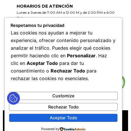
HORARIOS DE ATENCIÓN
Lunes a Jueves de 7:00 AM a 12:00 M y de 2:00 PM a 6:00
PM
Viernes de 7:00 AM a 12:00 M y de 2:00 PM a 5:00 PM
Respetamos tu privacidad
Las cookies nos ayudan a mejorar tu
HORARIOS DE RADICACIÓN DE
experiencia, ofrecer contenido personalizado y
CORRESPONDENCIA
analizar el tráfico. Puedes elegir qué cookies
Lunes a Jueves de 7:30 AM a 11:30 AM y de 2:00 PM a 5:00
PM
permitir haciendo clic en
Personalizar
. Haz
Viernes de 7:30 AM a 11:30 PM y de 2:00 PM a 4:00 PM
clic en
Aceptar Todo
para dar tu
consentimiento o
Rechazar Todo
para
rechazar las cookies no esenciales.
Customize
Rechazar Todo
MAPA DEL SITIO
POLÍTICAS DE PRIVACIDAD
Aceptar Todo
POLÍTICAS DE DERECHOS DE AUTOR
Powered by
POLÍTICA DE TRATAMIENTO DE DATOS PERSONALES