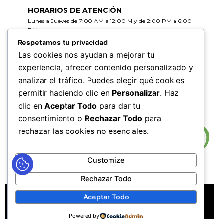
HORARIOS DE ATENCIÓN
Lunes a Jueves de 7:00 AM a 12:00 M y de 2:00 PM a 6:00
PM
Viernes de 7:00 AM a 12:00 M y de 2:00 PM a 5:00 PM
Respetamos tu privacidad
Las cookies nos ayudan a mejorar tu
HORARIOS DE RADICACIÓN DE
experiencia, ofrecer contenido personalizado y
CORRESPONDENCIA
analizar el tráfico. Puedes elegir qué cookies
Lunes a Jueves de 7:30 AM a 11:30 AM y de 2:00 PM a 5:00
PM
permitir haciendo clic en
Personalizar
. Haz
Viernes de 7:30 AM a 11:30 PM y de 2:00 PM a 4:00 PM
clic en
Aceptar Todo
para dar tu
consentimiento o
Rechazar Todo
para
rechazar las cookies no esenciales.
Customize
Rechazar Todo
MAPA DEL SITIO
POLÍTICAS DE PRIVACIDAD
Aceptar Todo
POLÍTICAS DE DERECHOS DE AUTOR
Powered by
POLÍTICA DE TRATAMIENTO DE DATOS PERSONALES