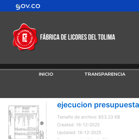
Ir
contenido
al
contenido
INICIO
TRANSPARENCIA
ejecucion presupuesta
Tamaño de archivo: 853.23 KB
Created: 16-12-2025
Updated: 16-12-2025